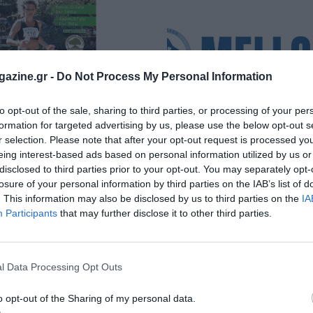
azine.gr -
Do Not Process My Personal Information
to opt-out of the sale, sharing to third parties, or processing of your per
formation for targeted advertising by us, please use the below opt-out s
r selection. Please note that after your opt-out request is processed y
ί Αγώνες Καβουσίου
5η Πολιτιστική Αθλητική 
eing interest-based ads based on personal information utilized by us or
Mellon Run
disclosed to third parties prior to your opt-out. You may separately opt-
κήρυξη της διοργάνωσης
losure of your personal information by third parties on the IAB’s list of
Δείτε την προκήρυξη της διοργ
. This information may also be disclosed by us to third parties on the
IA
Participants
that may further disclose it to other third parties.
l Data Processing Opt Outs
o opt-out of the Sharing of my personal data.