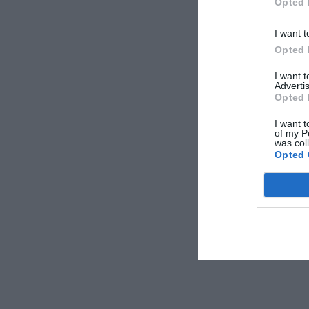
Opted 
I want t
Opted 
I want 
Advertis
Opted 
I want t
of my P
was col
Opted 