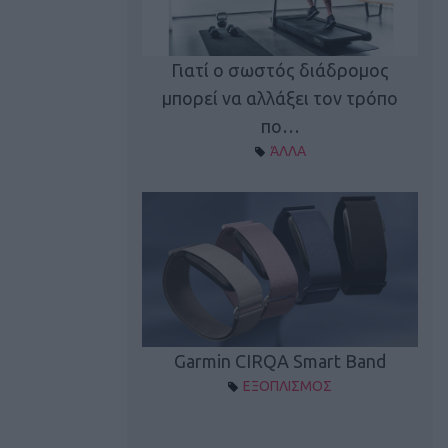
καλύπτει τη νέα
Γιατί ο σωστός διάδρομος
ρεξίματος Sen…
μπορεί να αλλάξει τον τρόπο
διά
ΠΛΙΣΜΟΣ
πο…
ΆΛΛΑ
Spectur 3
Garmin CIRQA Smart Band
ΛΛΑΔΑ
ΕΞΟΠΛΙΣΜΟΣ