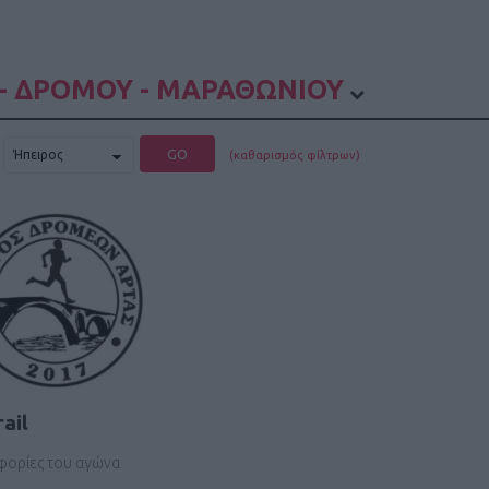
- ΔΡΟΜΟΥ - ΜΑΡΑΘΩΝΙΟΥ
GO
(καθαρισμός φίλτρων)
ail
οφορίες του αγώνα