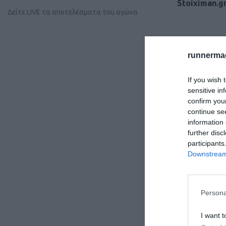
Stoiximan.g
Δείτε LIVE τα αποτελέσματα του αγώνα
runnermag
If you wish 
sensitive in
confirm you
continue se
information 
further disc
participants
Downstream 
Persona
I want t