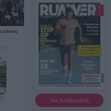
υ Δάσους
Γίνε Συνδρομητής