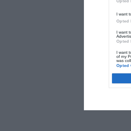
Opted 
I want t
Opted 
I want 
Advertis
Opted 
I want t
of my P
was col
Opted 