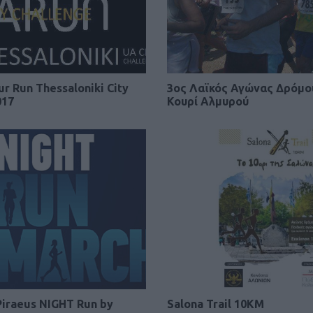
r Run Thessaloniki City
3ος Λαϊκός Αγώνας Δρόμο
017
Κουρί Αλμυρού
iraeus NIGHT Run by
Salona Trail 10KM