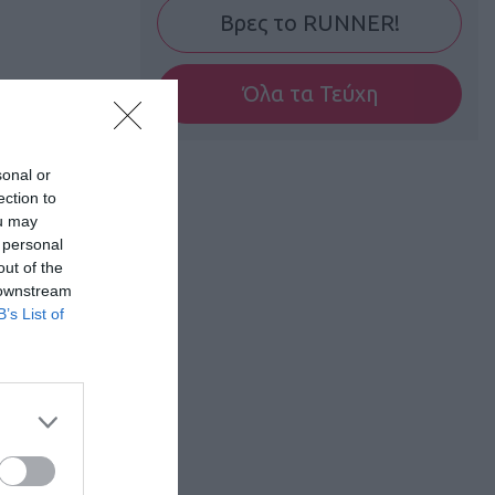
Βρες το RUNNER!
Όλα τα Τεύχη
sonal or
ection to
ou may
 personal
out of the
 downstream
B’s List of