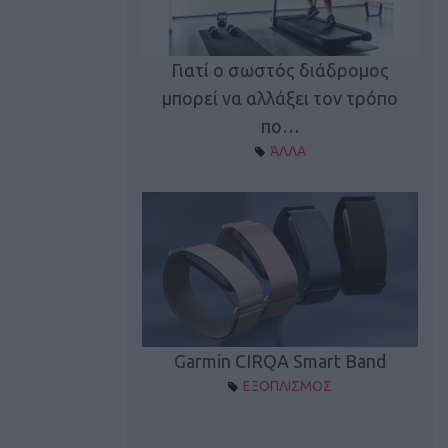
καλύπτει τη νέα
Γιατί ο σωστός διάδρομος
ρεξίματος Sen…
μπορεί να αλλάξει τον τρόπο
διά
ΠΛΙΣΜΟΣ
πο…
ΆΛΛΑ
Spectur 3
Garmin CIRQA Smart Band
ΛΛΑΔΑ
ΕΞΟΠΛΙΣΜΟΣ