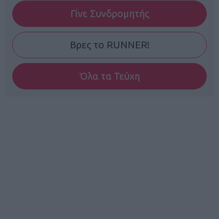
Γίνε Συνδρομητής
Βρες το RUNNER!
Όλα τα Τεύχη