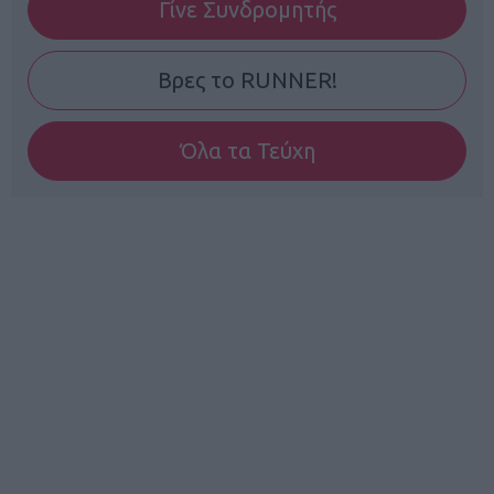
Γίνε Συνδρομητής
Βρες το RUNNER!
Όλα τα Τεύχη