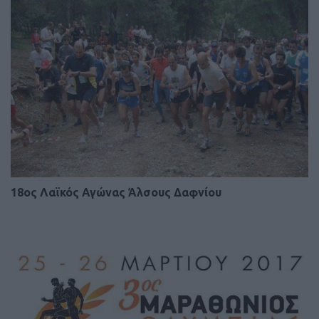
18oς Λαϊκός Αγώνας Άλσους Δαφνίου