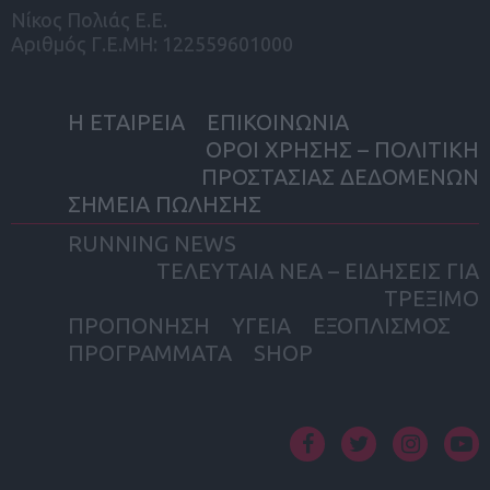
Νίκος Πολιάς Ε.Ε.
Αριθμός Γ.Ε.ΜΗ: 122559601000
Η ΕΤΑΙΡΕΙΑ
ΕΠΙΚΟΙΝΩΝΙΑ
ΟΡΟΙ ΧΡΗΣΗΣ – ΠΟΛΙΤΙΚΗ
ΠΡΟΣΤΑΣΙΑΣ ΔΕΔΟΜΕΝΩΝ
ΣΗΜΕΙΑ ΠΩΛΗΣΗΣ
RUNNING NEWS
ΤΕΛΕΥΤΑΙΑ ΝΕΑ – ΕΙΔΗΣΕΙΣ ΓΙΑ
ΤΡΕΞΙΜΟ
ΠΡΟΠΟΝΗΣΗ
ΥΓΕΙΑ
ΕΞΟΠΛΙΣΜΟΣ
ΠΡΟΓΡΑΜΜΑΤΑ
SHOP
facebook
twitter
instagram
yout