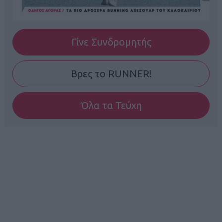
Γίνε Συνδρομητής
Βρες το RUNNER!
Όλα τα Τεύχη