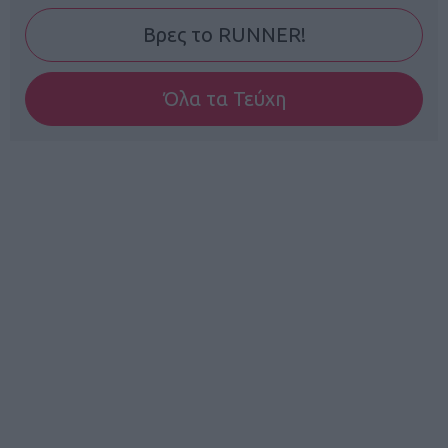
Βρες το RUNNER!
Όλα τα Τεύχη