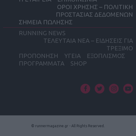
ΟΡΟΙ ΧΡΗΣΗΣ – ΠΟΛΙΤΙΚΗ
ΠΡΟΣΤΑΣΙΑΣ ΔΕΔΟΜΕΝΩΝ
ΣΗΜΕΙΑ ΠΩΛΗΣΗΣ
RUNNING NEWS
ΤΕΛΕΥΤΑΙΑ ΝΕΑ – ΕΙΔΗΣΕΙΣ ΓΙΑ
ΤΡΕΞΙΜΟ
ΠΡΟΠΟΝΗΣΗ
ΥΓΕΙΑ
ΕΞΟΠΛΙΣΜΟΣ
ΠΡΟΓΡΑΜΜΑΤΑ
SHOP
facebook
twitter
instagram
yout
© runnermagazine.gr - All Rights Reserved.