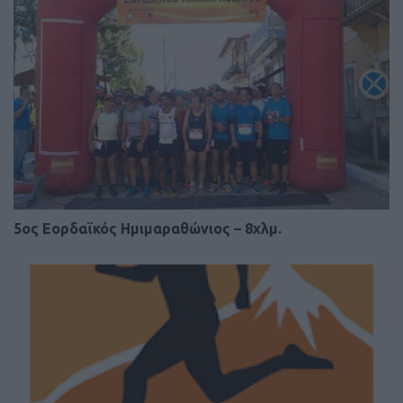
5ος Εορδαϊκός Ημιμαραθώνιος – 8χλμ.