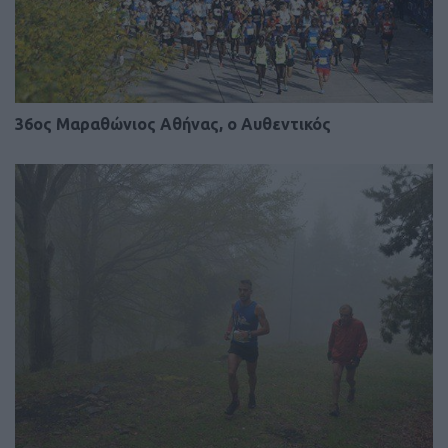
36ος Μαραθώνιος Αθήνας, ο Αυθεντικός