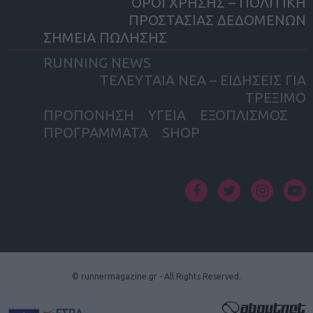
ΟΡΟΙ ΧΡΗΣΗΣ – ΠΟΛΙΤΙΚΗ
ΠΡΟΣΤΑΣΙΑΣ ΔΕΔΟΜΕΝΩΝ
ΣΗΜΕΙΑ ΠΩΛΗΣΗΣ
RUNNING NEWS
ΤΕΛΕΥΤΑΙΑ ΝΕΑ – ΕΙΔΗΣΕΙΣ ΓΙΑ
ΤΡΕΞΙΜΟ
ΠΡΟΠΟΝΗΣΗ
ΥΓΕΙΑ
ΕΞΟΠΛΙΣΜΟΣ
ΠΡΟΓΡΑΜΜΑΤΑ
SHOP
facebook
twitter
instagram
yout
© runnermagazine.gr - All Rights Reserved.