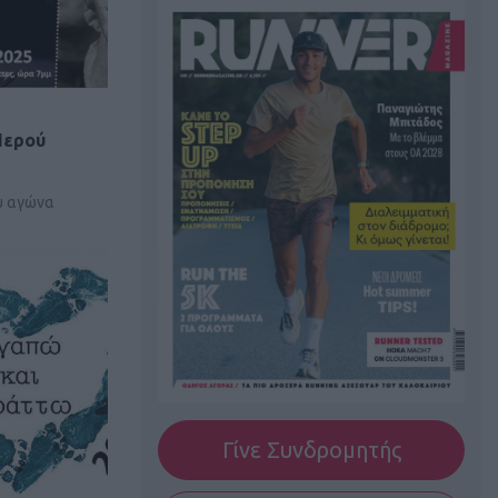
Νερού
υ αγώνα
Γίνε Συνδρομητής