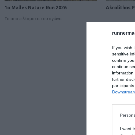
1ο Malles Nature Run 2026
Akrolithos P
Τα αποτελέσματα του αγώνα
runnermag
If you wish 
sensitive in
confirm you
continue se
information 
further disc
participants
Downstream 
Persona
I want t