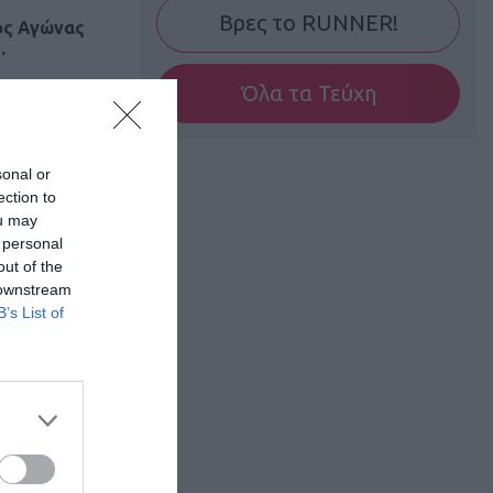
Βρες το RUNNER!
ός Αγώνας
…
Όλα τα Τεύχη
sonal or
ection to
ou may
 personal
out of the
 downstream
B’s List of