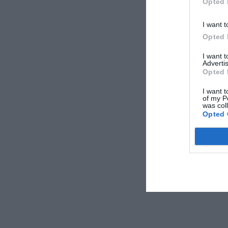
Opted 
I want t
Opted 
I want 
Advertis
Opted 
I want t
of my P
was col
Opted 