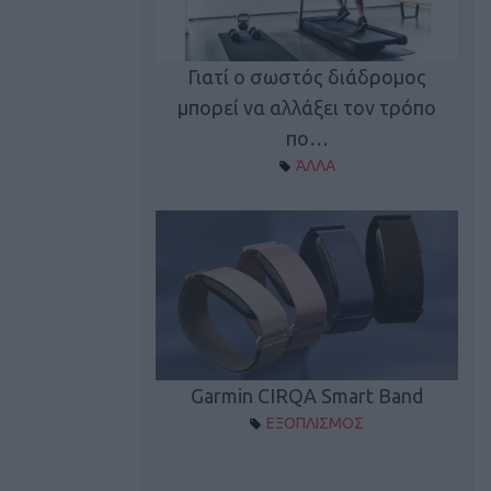
καλύπτει τη νέα
Γιατί ο σωστός διάδρομος
ρεξίματος Sen…
μπορεί να αλλάξει τον τρόπο
διά
ΠΛΙΣΜΟΣ
πο…
ΆΛΛΑ
Spectur 3
Garmin CIRQA Smart Band
ΛΛΑΔΑ
ΕΞΟΠΛΙΣΜΟΣ