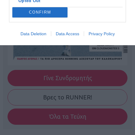
Opted Out
CONFIRM
Data Deletion
Data Access
Privacy Policy
Γίνε Συνδρομητής
Βρες το RUNNER!
Όλα τα Τεύχη