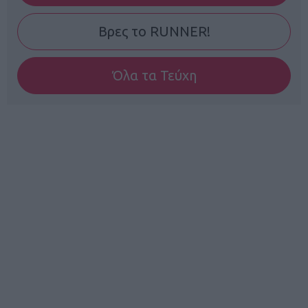
Βρες το RUNNER!
Όλα τα Τεύχη