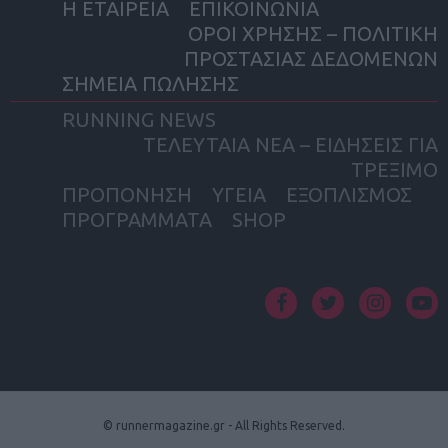
Η ΕΤΑΙΡΕΙΑ
ΕΠΙΚΟΙΝΩΝΙΑ
ΟΡΟΙ ΧΡΗΣΗΣ – ΠΟΛΙΤΙΚΗ
ΠΡΟΣΤΑΣΙΑΣ ΔΕΔΟΜΕΝΩΝ
ΣΗΜΕΙΑ ΠΩΛΗΣΗΣ
RUNNING NEWS
ΤΕΛΕΥΤΑΙΑ ΝΕΑ – ΕΙΔΗΣΕΙΣ ΓΙΑ
ΤΡΕΞΙΜΟ
ΠΡΟΠΟΝΗΣΗ
ΥΓΕΙΑ
ΕΞΟΠΛΙΣΜΟΣ
ΠΡΟΓΡΑΜΜΑΤΑ
SHOP
facebook
twitter
instagram
yout
© runnermagazine.gr - All Rights Reserved.