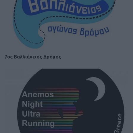
7ος Βαλλιάνειος Δρόμος