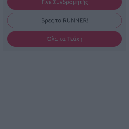
Γίνε Συνδρομητής
Βρες το RUNNER!
Όλα τα Τεύχη