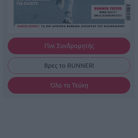
Γίνε Συνδρομητής
Βρες το RUNNER!
Όλα τα Τεύχη