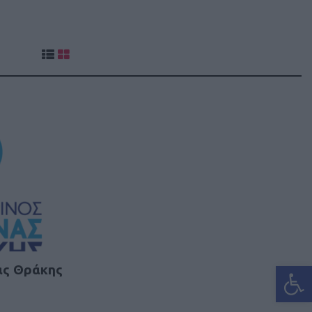
Ανοίξτε
ας Θράκης