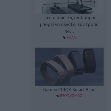
καλύπτει τη νέα
Γιατί ο σωστός διάδρομος
ρεξίματος Sen…
μπορεί να αλλάξει τον τρόπο
διά
ΠΛΙΣΜΟΣ
πο…
ΆΛΛΑ
Spectur 3
Garmin CIRQA Smart Band
ΛΛΑΔΑ
ΕΞΟΠΛΙΣΜΟΣ