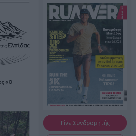
ος «Ο
Γίνε Συνδρομητής