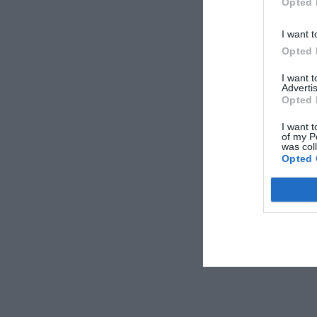
Opted 
I want t
Opted 
I want 
Advertis
Opted 
I want t
of my P
was col
Opted 