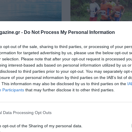
azine.gr -
Do Not Process My Personal Information
to opt-out of the sale, sharing to third parties, or processing of your per
 Δρόμου Βαρέα – Aqua
15ος Πανελλήνιος Αγώνας
formation for targeted advertising by us, please use the below opt-out s
«Μνήμες Λιγνίτη»
r selection. Please note that after your opt-out request is processed y
eing interest-based ads based on personal information utilized by us or
ατα του αγώνα
Τα αποτελέσματα του αγώνα
disclosed to third parties prior to your opt-out. You may separately opt-
losure of your personal information by third parties on the IAB’s list of
. This information may also be disclosed by us to third parties on the
IA
Participants
that may further disclose it to other third parties.
l Data Processing Opt Outs
o opt-out of the Sharing of my personal data.