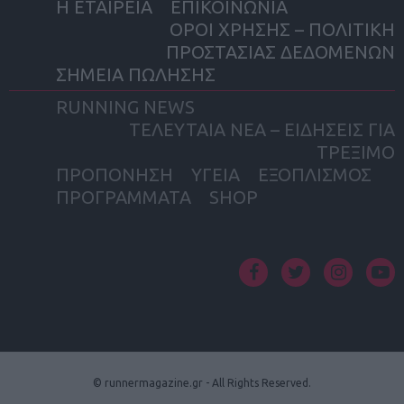
Η ΕΤΑΙΡΕΙΑ
ΕΠΙΚΟΙΝΩΝΙΑ
ΟΡΟΙ ΧΡΗΣΗΣ – ΠΟΛΙΤΙΚΗ
ΠΡΟΣΤΑΣΙΑΣ ΔΕΔΟΜΕΝΩΝ
ΣΗΜΕΙΑ ΠΩΛΗΣΗΣ
RUNNING NEWS
ΤΕΛΕΥΤΑΙΑ ΝΕΑ – ΕΙΔΗΣΕΙΣ ΓΙΑ
ΤΡΕΞΙΜΟ
ΠΡΟΠΟΝΗΣΗ
ΥΓΕΙΑ
ΕΞΟΠΛΙΣΜΟΣ
ΠΡΟΓΡΑΜΜΑΤΑ
SHOP
facebook
twitter
instagram
yout
© runnermagazine.gr - All Rights Reserved.