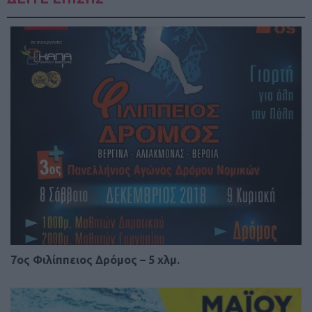
7ος Φιλίππειος Δρόμος – 5 χλμ.