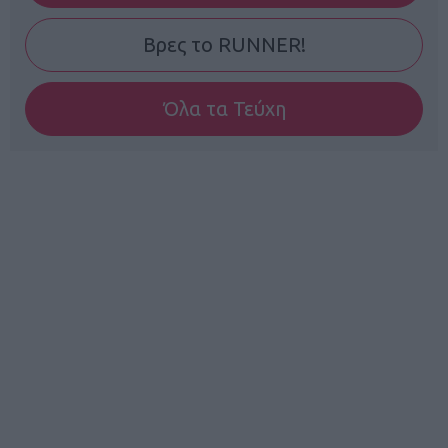
Βρες το RUNNER!
Όλα τα Τεύχη