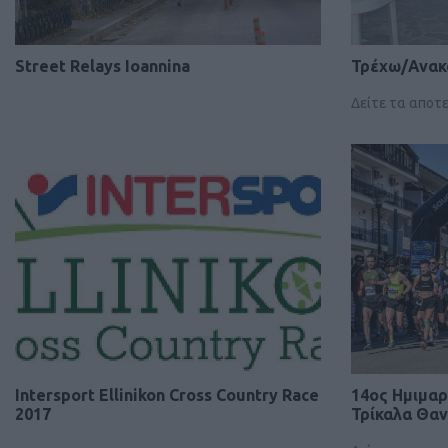
Street Relays Ioannina
Τρέχω/Ανακ
Δείτε τα αποτ
Intersport Ellinikon Cross Country Race
14ος Ημιμα
2017
Τρίκαλα Θα