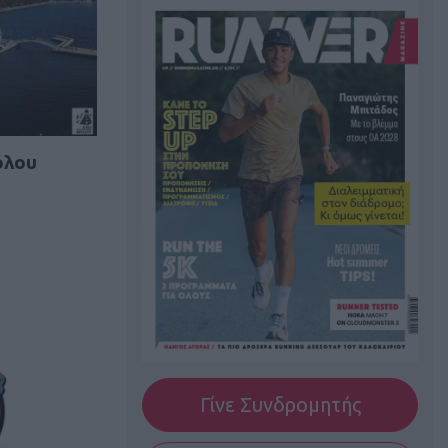
όλου
Γίνε Συνδρομητής