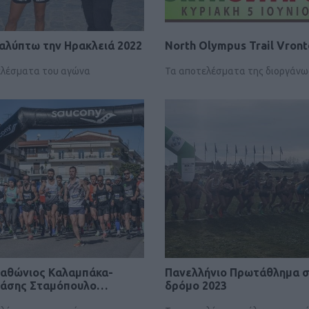
αλύπτω την Ηρακλειά 2022
North Olympus Trail Vront
Η Salomon απο
σειρά σορτς τ
ελέσματα του αγώνα
Τα αποτελέσματα της διοργάν
ΕΞΟ
Salomon 
Ε
ραθώνιος Καλαμπάκα-
Πανελλήνιο Πρωτάθλημα 
νάσης Σταμόπουλο…
δρόμο 2023