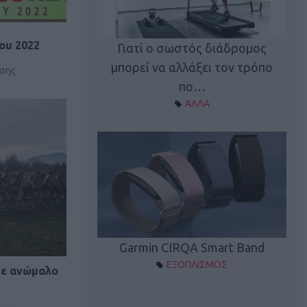
ou 2022
καλύπτει τη νέα
Γιατί ο σωστός διάδρομος
ρεξίματος Sen…
μπορεί να αλλάξει τον τρόπο
διά
ωσης
ΠΛΙΣΜΟΣ
πο…
ΆΛΛΑ
Spectur 3
Garmin CIRQA Smart Band
ΛΛΑΔΑ
ΕΞΟΠΛΙΣΜΟΣ
σε ανώμαλο