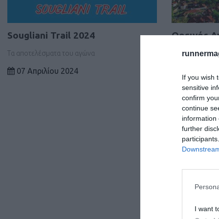
Sougliani Trail 2024
Ορεινός Αγ
2024
runnermag
Τα αποτελέσματα του αγώνα
Τα αποτελέσμα
07 Απριλίου 2024
If you wish 
07 Απριλίο
sensitive in
confirm you
continue se
information 
further disc
participants
Downstream 
Persona
I want t