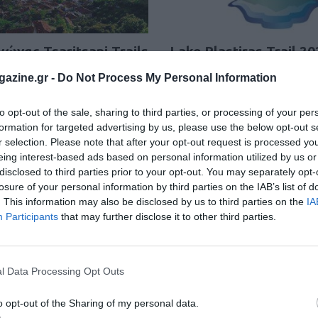
ώνας Tsaritsani Trails
Lake Plastiras Trail 20
azine.gr -
Do Not Process My Personal Information
Δείτε τα αποτελέσματα του αγών
τα του αγώνα
30 Απριλίου 2023
to opt-out of the sale, sharing to third parties, or processing of your per
υ 2024
formation for targeted advertising by us, please use the below opt-out s
r selection. Please note that after your opt-out request is processed y
eing interest-based ads based on personal information utilized by us or
disclosed to third parties prior to your opt-out. You may separately opt-
1
2
losure of your personal information by third parties on the IAB’s list of
. This information may also be disclosed by us to third parties on the
IA
Participants
that may further disclose it to other third parties.
l Data Processing Opt Outs
o opt-out of the Sharing of my personal data.