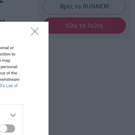
Βρες το RUNNER!
23
Όλα τα Τεύχη
α
sonal or
ection to
ou may
 personal
out of the
 downstream
B’s List of