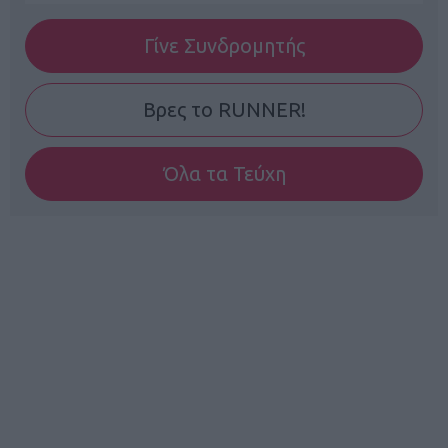
Γίνε Συνδρομητής
Βρες το RUNNER!
Όλα τα Τεύχη