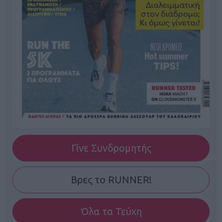
Γίνε Συνδρομητής
Βρες το RUNNER!
Όλα τα Τεύχη